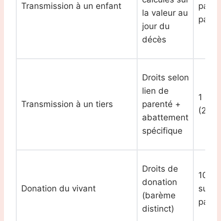
Transmission à un enfant
par
la valeur au
paren
jour du
décès
Droits selon
lien de
1 594
Transmission à un tiers
parenté +
(2025
abattement
spécifique
Droits de
100 0
donation
Donation du vivant
sur 1
(barème
paren
distinct)