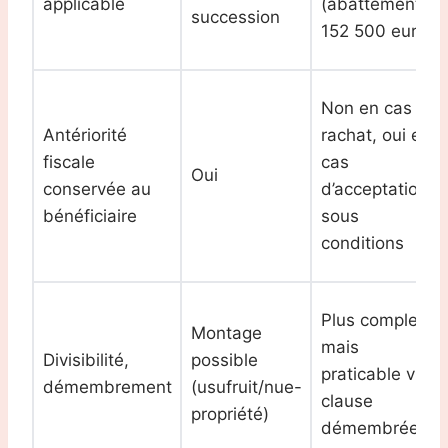
applicable
(abattement
succession
152 500 euros)
Non en cas de
Antériorité
rachat, oui en
fiscale
cas
Oui
conservée au
d’acceptation
bénéficiaire
sous
conditions
Plus complexe
Montage
mais
Divisibilité,
possible
praticable via
démembrement
(usufruit/nue-
clause
propriété)
démembrée